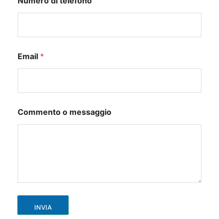
Numero di telefono
d
Email
*
i
N
o
m
e
d
Commento o messaggio
i
INVIA