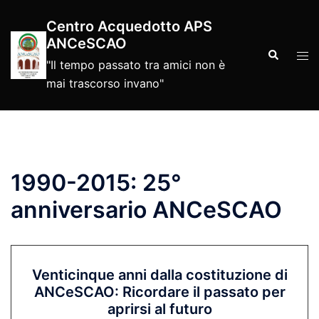
Vai
Centro Acquedotto APS
al
ANCeSCAO
contenuto
Cerca
Mos
"Il tempo passato tra amici non è
men
mai trascorso invano"
1990-2015: 25°
anniversario ANCeSCAO
Venticinque anni dalla costituzione di
ANCeSCAO: Ricordare il passato per
aprirsi al futuro