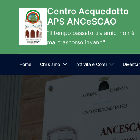
Vai
Centro Acquedotto
al
APS ANCeSCAO
contenuto
"Il tempo passato tra amici non è
mai trascorso invano"
Home
Chi siamo
Attività e Corsi
Diventar