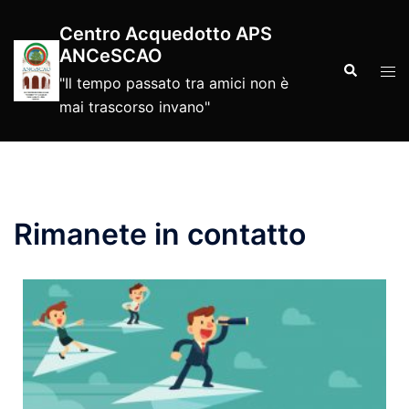
Vai
Centro Acquedotto APS
al
ANCeSCAO
contenuto
Cerca
Mos
"Il tempo passato tra amici non è
men
mai trascorso invano"
Rimanete in contatto